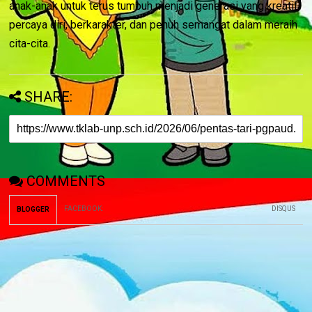
anak-anak untuk terus tumbuh menjadi generasi yang kreatif,
percaya diri, berkarakter, dan penuh semangat dalam meraih
cita-cita.
SHARE:
COMMENTS
FACEBOOK
:
DISQUS
BLOGGER