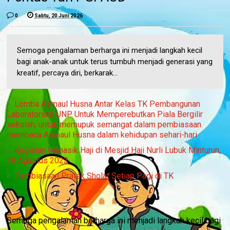
0
Sabtu, 20 Juni 2026
Semoga pengalaman berharga ini menjadi langkah kecil
bagi anak-anak untuk terus tumbuh menjadi generasi yang
kreatif, percaya diri, berkarak...
Lomba Asmaul Husna Antar Kelas TK Pembangunan
Laboratorium UNP Untuk Memperebutkan Piala Bergilir
sekolah, untuk memupuk semangat dalam pembiasaan
membaca Asmaul Husna dalam kehidupan sehari-hari
Kegiatan Manasik Haji di Mesjid Haji Nurli Lubuk Minturun,
29 Agustus 2023
Pembiasaan Pratek Sholat Setiap Pagi di TK
Semoga pengalaman berharga ini menjadi langkah kecil bagi