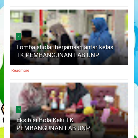
7
Lomba sholat berjamaah antar kelas
TK PEMBANGUNAN LAB UNP.
Readmore
8
Eksibisi Bola Kaki TK
PEMBANGUNAN LAB UNP ,