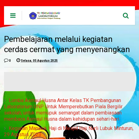
Pembelajaran melalui kegiatan
cerdas cermat yang menyenangkan
0
Selasa, 05 Agustus 2025
Lomba Asmaul Husna Antar Kelas TK Pembangunan
Laboratorium UNP Untuk Memperebutkan Piala Bergilir
sekolah, untuk memupuk semangat dalam pembiasaan
membaca Asmaul Husna dalam kehidupan sehari-hari
Kegiatan Manasik Haji di Mesjid Haji Nurli Lubuk Minturun,
29 Agustus 2023