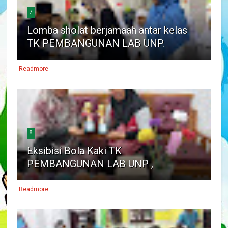
7
Lomba sholat berjamaah antar kelas
TK PEMBANGUNAN LAB UNP.
Readmore
8
Eksibisi Bola Kaki TK
PEMBANGUNAN LAB UNP ,
Readmore