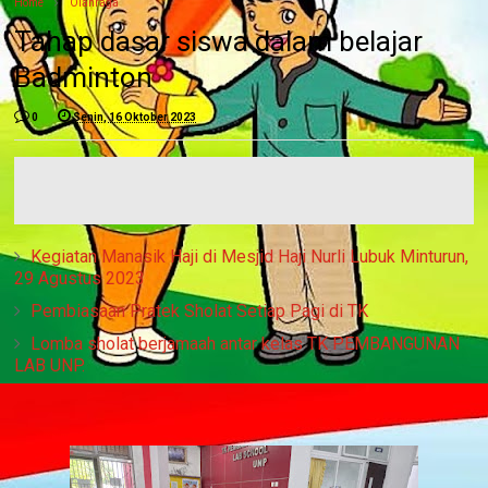
Home
Olahraga
Tahap dasar siswa dalam belajar
Badminton
0
Senin, 16 Oktober 2023
Kegiatan Manasik Haji di Mesjid Haji Nurli Lubuk Minturun,
29 Agustus 2023
Pembiasaan Pratek Sholat Setiap Pagi di TK
Lomba sholat berjamaah antar kelas TK PEMBANGUNAN
LAB UNP.