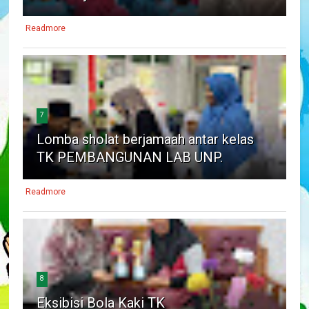
Readmore
7
Lomba sholat berjamaah antar kelas
TK PEMBANGUNAN LAB UNP.
Readmore
8
Eksibisi Bola Kaki TK