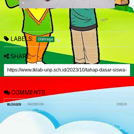
LABELS:
Olahraga
SHARE:
COMMENTS
FACEBOOK
:
DISQUS
BLOGGER